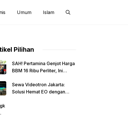
nis
Umum
Islam
tikel Pilihan
SAH! Pertamina Genjot Harga
BBM 16 Ribu Perliter, Ini
Detailnya
Sewa Videotron Jakarta:
Solusi Hemat EO dengan
Harga Transparan per Meter
gk
tin