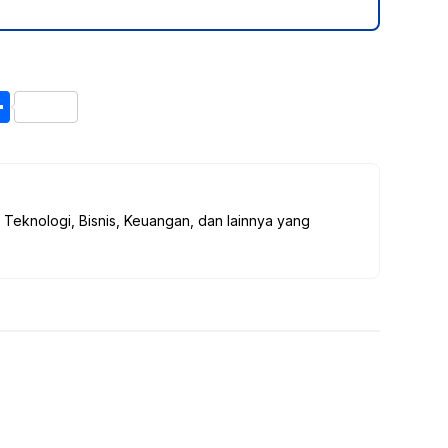
S
h
ar
e
, Teknologi, Bisnis, Keuangan, dan lainnya yang