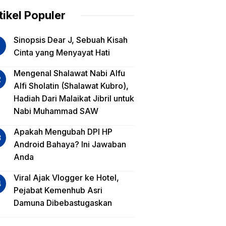
am
tikel Populer
lua
Sinopsis Dear J, Sebuah Kisah
iko
Cinta yang Menyayat Hati
est
Mengenal Shalawat Nabi Alfu
Alfi Sholatin (Shalawat Kubro),
sa
Hadiah Dari Malaikat Jibril untuk
a,
Nabi Muhammad SAW
a
a?
Apakah Mengubah DPI HP
Android Bahaya? Ini Jawaban
Anda
Viral Ajak Vlogger ke Hotel,
Pejabat Kemenhub Asri
Damuna Dibebastugaskan