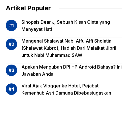
dalam
Artikel Populer
Evalua
si
Sinopsis Dear J, Sebuah Kisah Cinta yang
Risiko
Menyayat Hati
Invest
Mengenal Shalawat Nabi Alfu Alfi Sholatin
asi
(Shalawat Kubro), Hadiah Dari Malaikat Jibril
Reksa
untuk Nabi Muhammad SAW
dana,
Apa
Apakah Mengubah DPI HP Android Bahaya? Ini
Saja?
Jawaban Anda
Viral Ajak Vlogger ke Hotel, Pejabat
Kemenhub Asri Damuna Dibebastugaskan