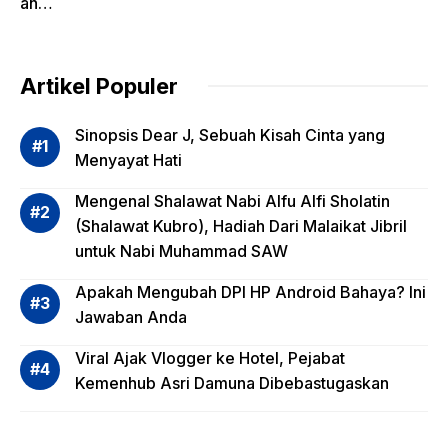
ah
Pentin
g
dalam
Artikel Populer
Evalua
si
Sinopsis Dear J, Sebuah Kisah Cinta yang
Risiko
Menyayat Hati
Invest
Mengenal Shalawat Nabi Alfu Alfi Sholatin
asi
(Shalawat Kubro), Hadiah Dari Malaikat Jibril
Reksa
untuk Nabi Muhammad SAW
dana,
Apa
Apakah Mengubah DPI HP Android Bahaya? Ini
Saja?
Jawaban Anda
Viral Ajak Vlogger ke Hotel, Pejabat
Kemenhub Asri Damuna Dibebastugaskan