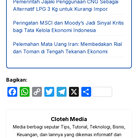
Pemerintah Jajaki Penggunaan CNG Sebagai
Alternatif LPG 3 Kg untuk Kurangi Impor
Peringatan MSCI dan Moody’s Jadi Sinyal Kritis
bagi Tata Kelola Ekonomi Indonesia
Pelemahan Mata Uang Iran: Membedakan Rial
dan Toman di Tengah Tekanan Ekonomi
Bagikan:
F
W
C
T
T
X
S
a
h
o
w
el
h
c
at
p
itt
e
ar
e
s
y
er
gr
e
Cloteh Media
Media berbagi seputar Tips, Tutorial, Teknologi, Bisnis,
b
A
Li
a
Keuangan, dan lainnya yang dikemas informatif dan