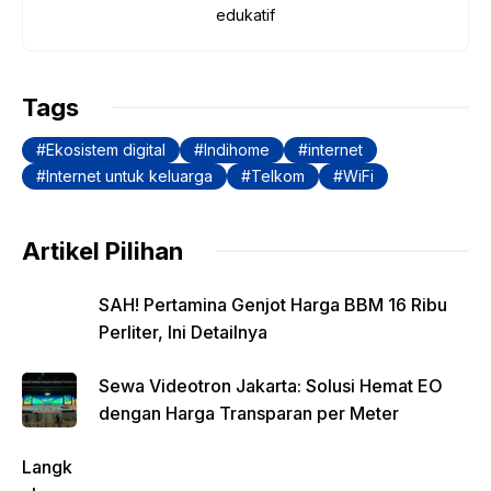
o
p
n
m
edukatif
o
p
k
k
Tags
Ekosistem digital
Indihome
internet
Internet untuk keluarga
Telkom
WiFi
Artikel Pilihan
SAH! Pertamina Genjot Harga BBM 16 Ribu
Perliter, Ini Detailnya
Sewa Videotron Jakarta: Solusi Hemat EO
dengan Harga Transparan per Meter
Langk