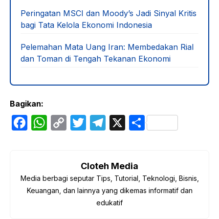
Peringatan MSCI dan Moody’s Jadi Sinyal Kritis
bagi Tata Kelola Ekonomi Indonesia
Pelemahan Mata Uang Iran: Membedakan Rial
dan Toman di Tengah Tekanan Ekonomi
Bagikan:
F
W
C
T
T
X
S
a
h
o
w
el
h
c
at
p
itt
e
ar
e
s
y
er
gr
e
Cloteh Media
Media berbagi seputar Tips, Tutorial, Teknologi, Bisnis,
b
A
Li
a
Keuangan, dan lainnya yang dikemas informatif dan
o
p
n
m
edukatif
o
p
k