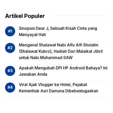
Pentin
g
dalam
Artikel Populer
Evalua
si
Sinopsis Dear J, Sebuah Kisah Cinta yang
Risiko
Menyayat Hati
Invest
Mengenal Shalawat Nabi Alfu Alfi Sholatin
asi
(Shalawat Kubro), Hadiah Dari Malaikat Jibril
Reksa
untuk Nabi Muhammad SAW
dana,
Apa
Apakah Mengubah DPI HP Android Bahaya? Ini
Saja?
Jawaban Anda
Viral Ajak Vlogger ke Hotel, Pejabat
Kemenhub Asri Damuna Dibebastugaskan