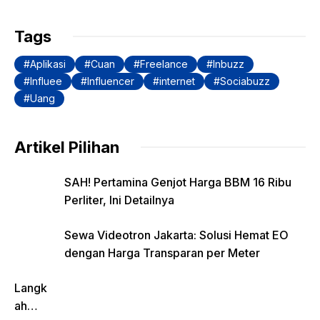
k
Tags
Aplikasi
Cuan
Freelance
Inbuzz
Influee
Influencer
internet
Sociabuzz
Uang
Artikel Pilihan
SAH! Pertamina Genjot Harga BBM 16 Ribu
Perliter, Ini Detailnya
Sewa Videotron Jakarta: Solusi Hemat EO
dengan Harga Transparan per Meter
Langk
ah