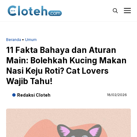
Langsung
M
ke
isi
Beranda
•
Umum
11 Fakta Bahaya dan Aturan
Main: Bolehkah Kucing Makan
Nasi Keju Roti? Cat Lovers
Wajib Tahu!
Redaksi Cloteh
18/02/2026