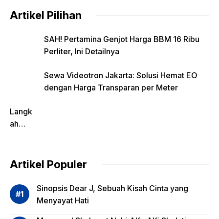
Artikel Pilihan
SAH! Pertamina Genjot Harga BBM 16 Ribu
Perliter, Ini Detailnya
Sewa Videotron Jakarta: Solusi Hemat EO
dengan Harga Transparan per Meter
Langk
ah
Pentin
g
dalam
Artikel Populer
Evalua
si
Sinopsis Dear J, Sebuah Kisah Cinta yang
Risiko
Menyayat Hati
Invest