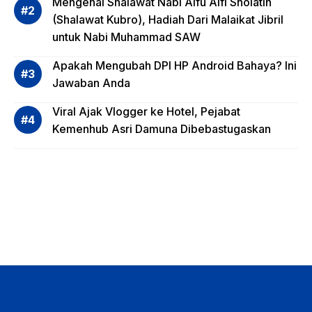
Mengenal Shalawat Nabi Alfu Alfi Sholatin
asi
(Shalawat Kubro), Hadiah Dari Malaikat Jibril
Reksa
untuk Nabi Muhammad SAW
dana,
Apa
Apakah Mengubah DPI HP Android Bahaya? Ini
Saja?
Jawaban Anda
Viral Ajak Vlogger ke Hotel, Pejabat
Kemenhub Asri Damuna Dibebastugaskan