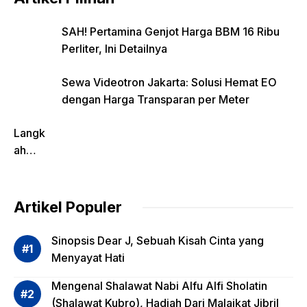
SAH! Pertamina Genjot Harga BBM 16 Ribu
Perliter, Ini Detailnya
Sewa Videotron Jakarta: Solusi Hemat EO
dengan Harga Transparan per Meter
Langk
ah
Pentin
g
dalam
Artikel Populer
Evalua
si
Sinopsis Dear J, Sebuah Kisah Cinta yang
Risiko
Menyayat Hati
Invest
Mengenal Shalawat Nabi Alfu Alfi Sholatin
asi
(Shalawat Kubro), Hadiah Dari Malaikat Jibril
Reksa