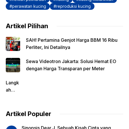
k
perawatan kucing
reproduksi kucing
Artikel Pilihan
SAH! Pertamina Genjot Harga BBM 16 Ribu
Perliter, Ini Detailnya
Sewa Videotron Jakarta: Solusi Hemat EO
dengan Harga Transparan per Meter
Langk
ah
Pentin
g
dalam
Artikel Populer
Evalua
si
Sinopsis Dear J, Sebuah Kisah Cinta yang