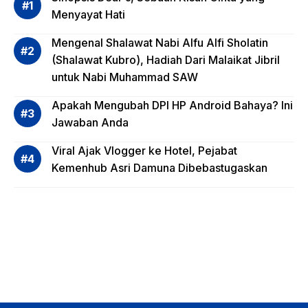
Risiko
Menyayat Hati
Invest
Mengenal Shalawat Nabi Alfu Alfi Sholatin
asi
(Shalawat Kubro), Hadiah Dari Malaikat Jibril
Reksa
untuk Nabi Muhammad SAW
dana,
Apa
Apakah Mengubah DPI HP Android Bahaya? Ini
Saja?
Jawaban Anda
Viral Ajak Vlogger ke Hotel, Pejabat
Kemenhub Asri Damuna Dibebastugaskan