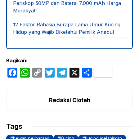
Periskop 50MP dan Baterai 7.000 mAh Harga
Merakyat!
12 Faktor Rahasia Berapa Lama Umur Kucing
Hidup yang Wajib Diketahui Pemilik Anabul
Bagikan:
F
W
C
T
T
X
S
a
h
o
w
el
h
c
at
p
itt
e
ar
e
s
y
er
gr
e
Redaksi Cloteh
b
A
Li
a
o
p
n
m
Tags
o
p
k
hewan peliharaan
Kucing
kucing melahirkan