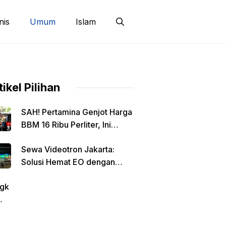
nis
Umum
Islam
tikel Pilihan
SAH! Pertamina Genjot Harga
BBM 16 Ribu Perliter, Ini
Detailnya
Sewa Videotron Jakarta:
Solusi Hemat EO dengan
Harga Transparan per Meter
gk
tin