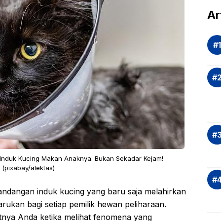
dal
Ar
Eva
si
Ris
Inv
asi
Rek
dan
Ap
Saj
Induk Kucing Makan Anaknya: Bukan Sekadar Kejam!
(pixabay/alektas)
dangan induk kucing yang baru saja melahirkan
ukan bagi setiap pemilik hewan peliharaan.
tnya Anda ketika melihat fenomena yang