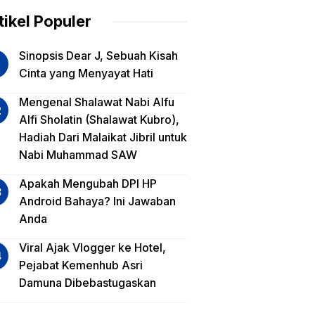
am
tikel Populer
lua
Sinopsis Dear J, Sebuah Kisah
iko
Cinta yang Menyayat Hati
est
Mengenal Shalawat Nabi Alfu
Alfi Sholatin (Shalawat Kubro),
sa
Hadiah Dari Malaikat Jibril untuk
a,
Nabi Muhammad SAW
a
a?
Apakah Mengubah DPI HP
Android Bahaya? Ini Jawaban
Anda
Viral Ajak Vlogger ke Hotel,
Pejabat Kemenhub Asri
Damuna Dibebastugaskan