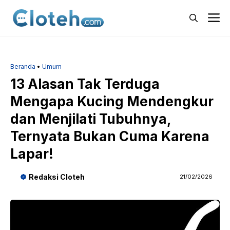
Langsung
M
ke
isi
Beranda
•
Umum
13 Alasan Tak Terduga
Mengapa Kucing Mendengkur
dan Menjilati Tubuhnya,
Ternyata Bukan Cuma Karena
Lapar!
Redaksi Cloteh
21/02/2026