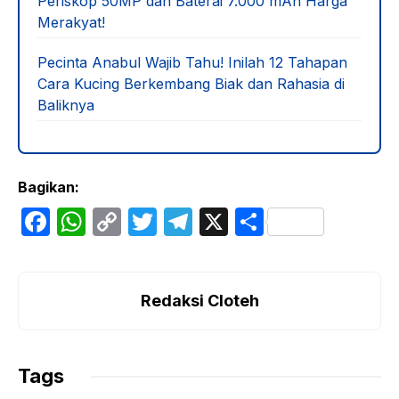
Periskop 50MP dan Baterai 7.000 mAh Harga
Merakyat!
Pecinta Anabul Wajib Tahu! Inilah 12 Tahapan
Cara Kucing Berkembang Biak dan Rahasia di
Baliknya
Bagikan:
F
W
C
T
T
X
S
a
h
o
w
el
h
c
at
p
itt
e
ar
e
s
y
er
gr
e
Redaksi Cloteh
b
A
Li
a
o
p
n
m
Tags
o
p
k