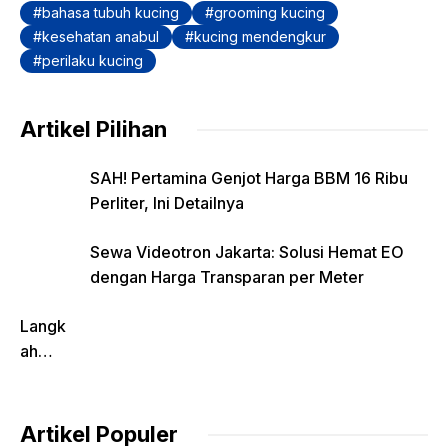
bahasa tubuh kucing
grooming kucing
k
kesehatan anabul
kucing mendengkur
perilaku kucing
Artikel Pilihan
SAH! Pertamina Genjot Harga BBM 16 Ribu
Perliter, Ini Detailnya
Sewa Videotron Jakarta: Solusi Hemat EO
dengan Harga Transparan per Meter
Langk
ah
Pentin
g
dalam
Artikel Populer