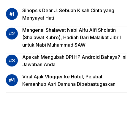
Evalua
si
Sinopsis Dear J, Sebuah Kisah Cinta yang
Risiko
Menyayat Hati
Invest
Mengenal Shalawat Nabi Alfu Alfi Sholatin
asi
(Shalawat Kubro), Hadiah Dari Malaikat Jibril
Reksa
untuk Nabi Muhammad SAW
dana,
Apa
Apakah Mengubah DPI HP Android Bahaya? Ini
Saja?
Jawaban Anda
Viral Ajak Vlogger ke Hotel, Pejabat
Kemenhub Asri Damuna Dibebastugaskan