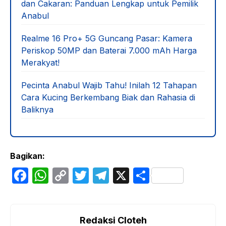
dan Cakaran: Panduan Lengkap untuk Pemilik
Anabul
Realme 16 Pro+ 5G Guncang Pasar: Kamera
Periskop 50MP dan Baterai 7.000 mAh Harga
Merakyat!
Pecinta Anabul Wajib Tahu! Inilah 12 Tahapan
Cara Kucing Berkembang Biak dan Rahasia di
Baliknya
Bagikan:
F
W
C
T
T
X
S
a
h
o
w
el
h
c
at
p
itt
e
ar
e
s
y
er
gr
e
Redaksi Cloteh