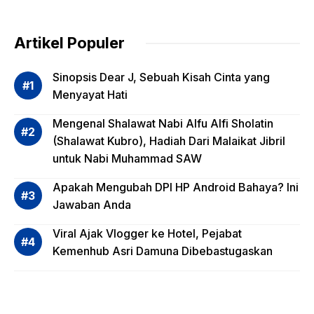
Pentin
g
dalam
Artikel Populer
Evalua
si
Sinopsis Dear J, Sebuah Kisah Cinta yang
Risiko
Menyayat Hati
Invest
Mengenal Shalawat Nabi Alfu Alfi Sholatin
asi
(Shalawat Kubro), Hadiah Dari Malaikat Jibril
Reksa
untuk Nabi Muhammad SAW
dana,
Apa
Apakah Mengubah DPI HP Android Bahaya? Ini
Saja?
Jawaban Anda
Viral Ajak Vlogger ke Hotel, Pejabat
Kemenhub Asri Damuna Dibebastugaskan