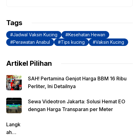
b
A
Li
a
o
p
n
m
Tags
o
p
k
Jadwal Vaksin Kucing
Kesehatan Hewan
k
Perawatan Anabul
Tips kucing
Vaksin Kucing
Artikel Pilihan
SAH! Pertamina Genjot Harga BBM 16 Ribu
Perliter, Ini Detailnya
Sewa Videotron Jakarta: Solusi Hemat EO
dengan Harga Transparan per Meter
Langk
ah