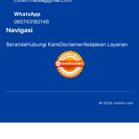
cloteh.media@gmail.com
WhatsApp
085743180146
Navigasi
Beranda
Hubungi Kami
Disclaimer
Kebijakan Layanan
© 2026 cloteh.com