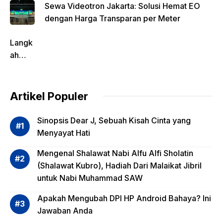
Sewa Videotron Jakarta: Solusi Hemat EO
dengan Harga Transparan per Meter
Langk
ah
Pentin
g
dalam
Artikel Populer
Evalua
si
Sinopsis Dear J, Sebuah Kisah Cinta yang
Risiko
Menyayat Hati
Invest
Mengenal Shalawat Nabi Alfu Alfi Sholatin
asi
(Shalawat Kubro), Hadiah Dari Malaikat Jibril
Reksa
untuk Nabi Muhammad SAW
dana,
Apa
Apakah Mengubah DPI HP Android Bahaya? Ini
Saja?
Jawaban Anda