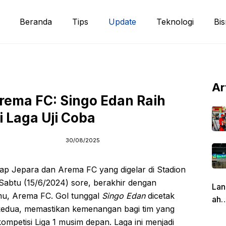
Beranda
Tips
Update
Teknologi
Bis
Ar
Arema FC: Singo Edan Raih
 Laga Uji Coba
30/08/2025
ijap Jepara dan Arema FC yang digelar di Stadion
 Sabtu (15/6/2024) sore, berakhir dengan
Lan
amu, Arema FC. Gol tunggal
Singo Edan
dicetak
ah
 kedua, memastikan kemenangan bagi tim yang
Pen
ompetisi Liga 1 musim depan. Laga ini menjadi
g