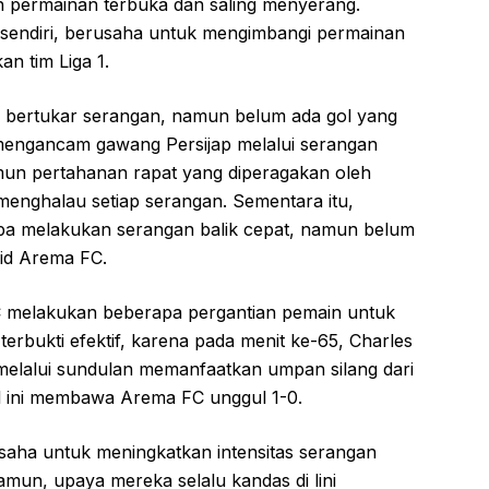
n permainan terbuka dan saling menyerang.
g sendiri, berusaha untuk mengimbangi permainan
n tim Liga 1.
ng bertukar serangan, namun belum ada gol yang
 mengancam gawang Persijap melalui serangan
amun pertahanan rapat yang diperagakan oleh
enghalau setiap serangan. Sementara itu,
oba melakukan serangan balik cepat, namun belum
id Arema FC.
 melakukan beberapa pergantian pemain untuk
terbukti efektif, karena pada menit ke-65, Charles
 melalui sundulan memanfaatkan umpan silang dari
ol ini membawa Arema FC unggul 1-0.
rusaha untuk meningkatkan intensitas serangan
un, upaya mereka selalu kandas di lini