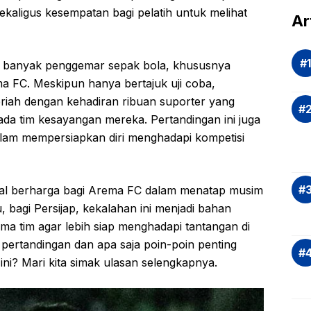
ekaligus kesempatan bagi pelatih untuk melihat
dal
Ar
Eva
si
an banyak penggemar sepak bola, khususnya
Ris
a FC. Meskipun hanya bertajuk uji coba,
Inv
meriah dengan kehadiran ribuan suporter yang
asi
a tim kesayangan mereka. Pertandingan ini juga
Rek
dan
dalam mempersiapkan diri menghadapi kompetisi
Ap
Saj
dal berharga bagi Arema FC dalam menatap musim
, bagi Persijap, kekalahan ini menjadi bahan
ma tim agar lebih siap menghadapi tantangan di
 pertandingan dan apa saja poin-poin penting
a ini? Mari kita simak ulasan selengkapnya.