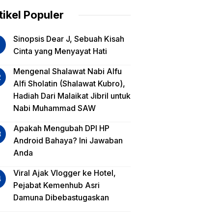
am
tikel Populer
lua
Sinopsis Dear J, Sebuah Kisah
iko
Cinta yang Menyayat Hati
est
Mengenal Shalawat Nabi Alfu
Alfi Sholatin (Shalawat Kubro),
sa
Hadiah Dari Malaikat Jibril untuk
a,
Nabi Muhammad SAW
a
a?
Apakah Mengubah DPI HP
Android Bahaya? Ini Jawaban
Anda
Viral Ajak Vlogger ke Hotel,
Pejabat Kemenhub Asri
Damuna Dibebastugaskan