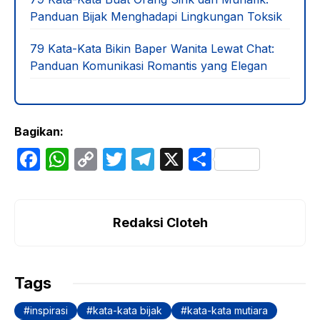
Panduan Bijak Menghadapi Lingkungan Toksik
79 Kata-Kata Bikin Baper Wanita Lewat Chat:
Panduan Komunikasi Romantis yang Elegan
Bagikan:
F
W
C
T
T
X
S
a
h
o
w
el
h
c
at
p
itt
e
ar
e
s
y
er
gr
e
Redaksi Cloteh
b
A
Li
a
o
p
n
m
Tags
o
p
k
inspirasi
kata-kata bijak
kata-kata mutiara
k