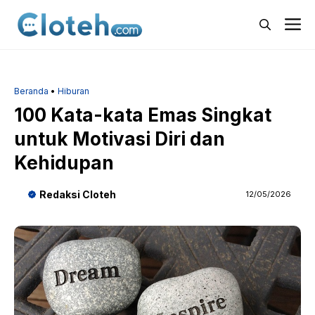
Langsung
M
ke
isi
Beranda
•
Hiburan
100 Kata-kata Emas Singkat
untuk Motivasi Diri dan
Kehidupan
Redaksi Cloteh
12/05/2026