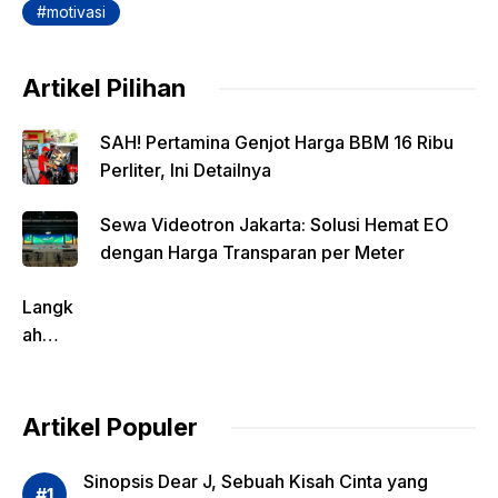
motivasi
Artikel Pilihan
SAH! Pertamina Genjot Harga BBM 16 Ribu
Perliter, Ini Detailnya
Sewa Videotron Jakarta: Solusi Hemat EO
dengan Harga Transparan per Meter
Langk
ah
Pentin
g
dalam
Artikel Populer
Evalua
si
Sinopsis Dear J, Sebuah Kisah Cinta yang