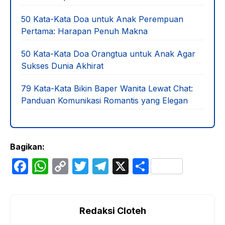
50 Kata-Kata Doa untuk Anak Perempuan
Pertama: Harapan Penuh Makna
50 Kata-Kata Doa Orangtua untuk Anak Agar
Sukses Dunia Akhirat
79 Kata-Kata Bikin Baper Wanita Lewat Chat:
Panduan Komunikasi Romantis yang Elegan
Bagikan:
F
W
C
T
T
X
S
a
h
o
w
el
h
c
at
p
itt
e
ar
e
s
y
er
gr
e
Redaksi Cloteh