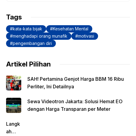
b
A
Li
a
o
p
n
m
Tags
o
p
k
kata-kata bijak
Kesehatan Mental
k
menghadapi orang munafik
motivasi
pengembangan diri
Artikel Pilihan
SAH! Pertamina Genjot Harga BBM 16 Ribu
Perliter, Ini Detailnya
Sewa Videotron Jakarta: Solusi Hemat EO
dengan Harga Transparan per Meter
Langk
ah