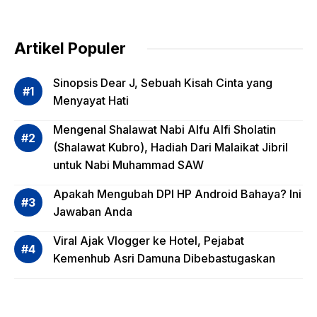
Pentin
g
dalam
Artikel Populer
Evalua
si
Sinopsis Dear J, Sebuah Kisah Cinta yang
Risiko
Menyayat Hati
Invest
Mengenal Shalawat Nabi Alfu Alfi Sholatin
asi
(Shalawat Kubro), Hadiah Dari Malaikat Jibril
Reksa
untuk Nabi Muhammad SAW
dana,
Apa
Apakah Mengubah DPI HP Android Bahaya? Ini
Saja?
Jawaban Anda
Viral Ajak Vlogger ke Hotel, Pejabat
Kemenhub Asri Damuna Dibebastugaskan