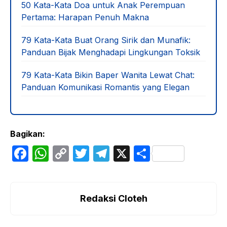
50 Kata-Kata Doa untuk Anak Perempuan
Pertama: Harapan Penuh Makna
79 Kata-Kata Buat Orang Sirik dan Munafik:
Panduan Bijak Menghadapi Lingkungan Toksik
79 Kata-Kata Bikin Baper Wanita Lewat Chat:
Panduan Komunikasi Romantis yang Elegan
Bagikan:
F
W
C
T
T
X
S
a
h
o
w
el
h
c
at
p
itt
e
ar
e
s
y
er
gr
e
Redaksi Cloteh
b
A
Li
a