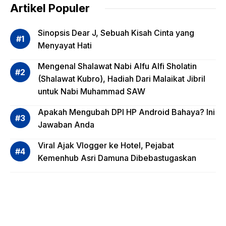
dalam
Artikel Populer
Evalua
si
Sinopsis Dear J, Sebuah Kisah Cinta yang
Risiko
Menyayat Hati
Invest
Mengenal Shalawat Nabi Alfu Alfi Sholatin
asi
(Shalawat Kubro), Hadiah Dari Malaikat Jibril
Reksa
untuk Nabi Muhammad SAW
dana,
Apa
Apakah Mengubah DPI HP Android Bahaya? Ini
Saja?
Jawaban Anda
Viral Ajak Vlogger ke Hotel, Pejabat
Kemenhub Asri Damuna Dibebastugaskan