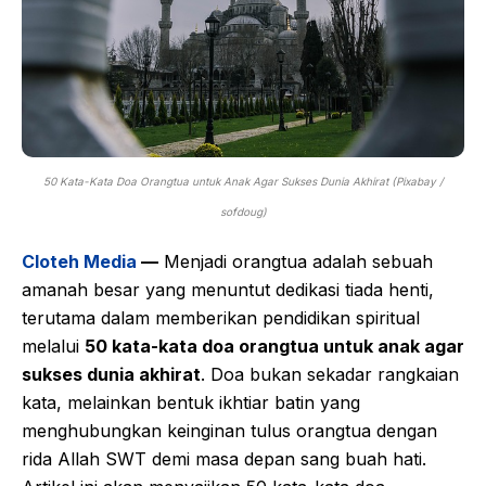
50 Kata-Kata Doa Orangtua untuk Anak Agar Sukses Dunia Akhirat (Pixabay /
sofdoug)
Cloteh Media
—
Menjadi orangtua adalah sebuah
amanah besar yang menuntut dedikasi tiada henti,
terutama dalam memberikan pendidikan spiritual
melalui
50 kata-kata doa orangtua untuk anak agar
sukses dunia akhirat
. Doa bukan sekadar rangkaian
kata, melainkan bentuk ikhtiar batin yang
menghubungkan keinginan tulus orangtua dengan
rida Allah SWT demi masa depan sang buah hati.