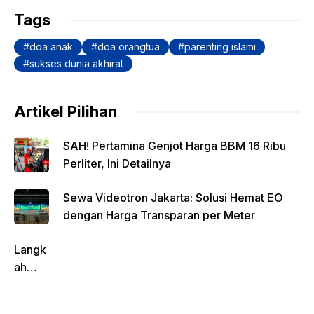
o
p
n
m
Tags
o
p
k
doa anak
doa orangtua
parenting islami
k
sukses dunia akhirat
Artikel Pilihan
SAH! Pertamina Genjot Harga BBM 16 Ribu
Perliter, Ini Detailnya
Sewa Videotron Jakarta: Solusi Hemat EO
dengan Harga Transparan per Meter
Langk
ah
Pentin
g