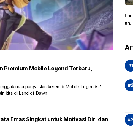
Lan
ah
Pen
g
dal
Ar
Eva
si
Ris
in Premium Mobile Legend Terbaru,
Inv
asi
g nggak mau punya skin keren di Mobile Legends?
Rek
in kita di Land of Dawn
dan
Ap
Saj
ata Emas Singkat untuk Motivasi Diri dan