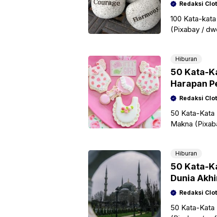
Redaksi Clo
100 Kata-kata
(Pixabay / d
rutinitas seha
Hiburan
50 Kata-K
Harapan P
Redaksi Clo
50 Kata-Kata
Makna (Pixaba
kehadiran bu
Hiburan
50 Kata-K
Dunia Akhi
Redaksi Clo
50 Kata-Kata 