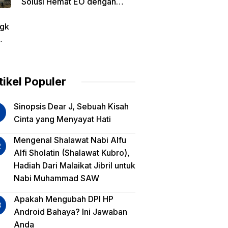
Solusi Hemat EO dengan
Harga Transparan per Meter
gk
tin
am
tikel Populer
lua
Sinopsis Dear J, Sebuah Kisah
iko
Cinta yang Menyayat Hati
est
Mengenal Shalawat Nabi Alfu
Alfi Sholatin (Shalawat Kubro),
sa
Hadiah Dari Malaikat Jibril untuk
a,
Nabi Muhammad SAW
a
a?
Apakah Mengubah DPI HP
Android Bahaya? Ini Jawaban
Anda