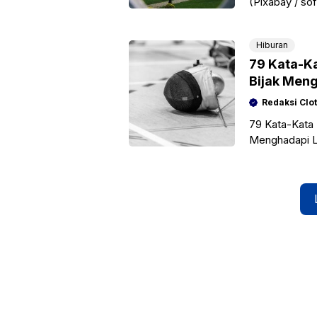
(Pixabay / so
amanah besar
Hiburan
79 Kata-Ka
Bijak Men
Redaksi Clo
79 Kata-Kata 
Menghadapi L
Menghadapi in