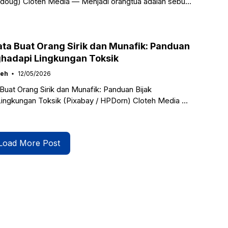
fdoug) Cloteh Media — Menjadi orangtua adalah sebuah
 yang menuntut dedikasi
ta Buat Orang Sirik dan Munafik: Panduan
ghadapi Lingkungan Toksik
teh
12/05/2026
Buat Orang Sirik dan Munafik: Panduan Bijak
ingkungan Toksik (Pixabay / HPDorn) Cloteh Media —
dividu yang memiliki karakter negatif seperti
Load More Post