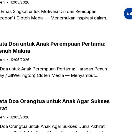
teh
12/05/2026
 Emas Singkat untuk Motivasi Diri dan Kehidupan
weedon1) Cloteh Media — Menemukan inspirasi dalam
ri-hari seringkali memerlukan dorongan kecil yang
ata Doa untuk Anak Perempuan Pertama:
enuh Makna
teh
12/05/2026
 Doa untuk Anak Perempuan Pertama: Harapan Penuh
y / JillWellington) Cloteh Media — Menyambut
ah hati merupakan momen yang paling membahagiakan
ata Doa Orangtua untuk Anak Agar Sukses
rat
teh
12/05/2026
Doa Orangtua untuk Anak Agar Sukses Dunia Akhirat