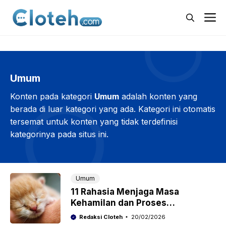
Langsung
M
ke
isi
Umum
Konten pada kategori
Umum
adalah konten yang
berada di luar kategori yang ada. Kategori ini otomatis
tersemat untuk konten yang tidak terdefinisi
kategorinya pada situs ini.
Umum
11 Rahasia Menjaga Masa
Kehamilan dan Proses
Melahirkan Kucing Agar Tetap
Redaksi Cloteh
20/02/2026
Sehat dan Selamat