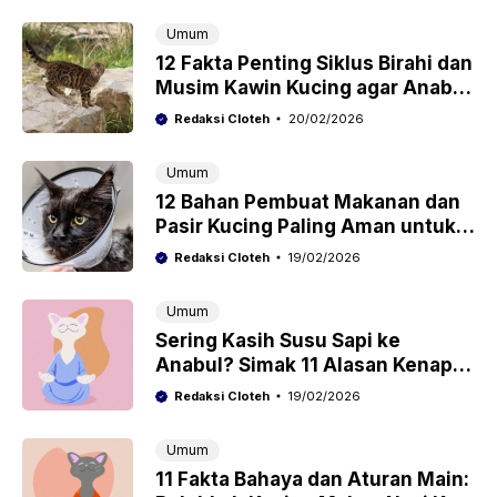
Umum
12 Fakta Penting Siklus Birahi dan
Musim Kawin Kucing agar Anabul
Tetap Sehat dan Happy
Redaksi Cloteh
20/02/2026
Umum
12 Bahan Pembuat Makanan dan
Pasir Kucing Paling Aman untuk
Kesehatan Anabul Kesayangan
Redaksi Cloteh
19/02/2026
Umum
Sering Kasih Susu Sapi ke
Anabul? Simak 11 Alasan Kenapa
Tindakan Ini Bisa Berbahaya bagi
Redaksi Cloteh
19/02/2026
Kesehatan Kucing
Umum
11 Fakta Bahaya dan Aturan Main: