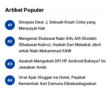
g
dalam
Artikel Populer
Evalua
si
Sinopsis Dear J, Sebuah Kisah Cinta yang
Risiko
Menyayat Hati
Invest
Mengenal Shalawat Nabi Alfu Alfi Sholatin
asi
(Shalawat Kubro), Hadiah Dari Malaikat Jibril
Reksa
untuk Nabi Muhammad SAW
dana,
Apa
Apakah Mengubah DPI HP Android Bahaya? Ini
Saja?
Jawaban Anda
Viral Ajak Vlogger ke Hotel, Pejabat
Kemenhub Asri Damuna Dibebastugaskan