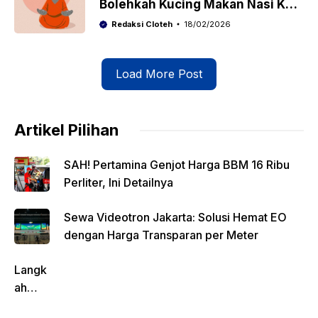
Bolehkah Kucing Makan Nasi Keju
Roti? Cat Lovers Wajib Tahu!
Redaksi Cloteh
18/02/2026
Load More Post
Artikel Pilihan
SAH! Pertamina Genjot Harga BBM 16 Ribu
Perliter, Ini Detailnya
Sewa Videotron Jakarta: Solusi Hemat EO
dengan Harga Transparan per Meter
Langk
ah
Pentin