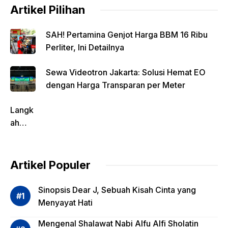
Artikel Pilihan
SAH! Pertamina Genjot Harga BBM 16 Ribu
Perliter, Ini Detailnya
Sewa Videotron Jakarta: Solusi Hemat EO
dengan Harga Transparan per Meter
Langk
ah
Pentin
g
dalam
Artikel Populer
Evalua
si
Sinopsis Dear J, Sebuah Kisah Cinta yang
Risiko
Menyayat Hati
Invest
Mengenal Shalawat Nabi Alfu Alfi Sholatin
asi