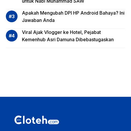
untuk Nabi Muhammad SAW
dana,
Apa
Apakah Mengubah DPI HP Android Bahaya? Ini
Saja?
Jawaban Anda
Viral Ajak Vlogger ke Hotel, Pejabat
Kemenhub Asri Damuna Dibebastugaskan