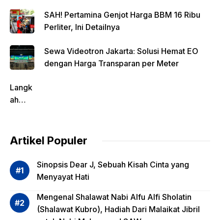
SAH! Pertamina Genjot Harga BBM 16 Ribu
Perliter, Ini Detailnya
Sewa Videotron Jakarta: Solusi Hemat EO
dengan Harga Transparan per Meter
Langk
ah
Pentin
g
dalam
Artikel Populer
Evalua
si
Sinopsis Dear J, Sebuah Kisah Cinta yang
Risiko
Menyayat Hati
Invest
Mengenal Shalawat Nabi Alfu Alfi Sholatin
asi
(Shalawat Kubro), Hadiah Dari Malaikat Jibril
Reksa