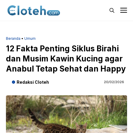
Langsung
M
ke
isi
Beranda
•
Umum
12 Fakta Penting Siklus Birahi
dan Musim Kawin Kucing agar
Anabul Tetap Sehat dan Happy
Redaksi Cloteh
20/02/2026