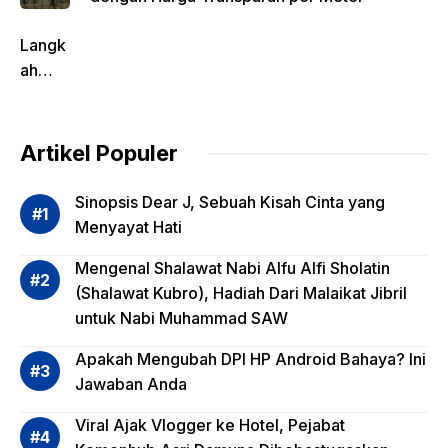
Langk
ah
Pentin
g
dalam
Artikel Populer
Evalua
si
Sinopsis Dear J, Sebuah Kisah Cinta yang
Risiko
Menyayat Hati
Invest
Mengenal Shalawat Nabi Alfu Alfi Sholatin
asi
(Shalawat Kubro), Hadiah Dari Malaikat Jibril
Reksa
untuk Nabi Muhammad SAW
dana,
Apa
Apakah Mengubah DPI HP Android Bahaya? Ini
Saja?
Jawaban Anda
Viral Ajak Vlogger ke Hotel, Pejabat