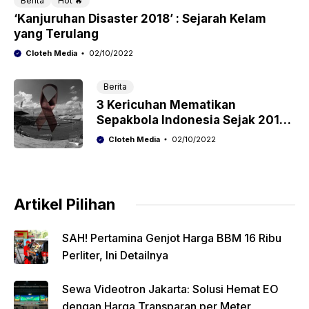
Berita
Hot 🔥
‘Kanjuruhan Disaster 2018’ : Sejarah Kelam
yang Terulang
Cloteh Media
02/10/2022
Berita
3 Kericuhan Mematikan
Sepakbola Indonesia Sejak 2017,
Tragedi Kanjuruhan Terulang!
Cloteh Media
02/10/2022
Artikel Pilihan
SAH! Pertamina Genjot Harga BBM 16 Ribu
Perliter, Ini Detailnya
Sewa Videotron Jakarta: Solusi Hemat EO
dengan Harga Transparan per Meter