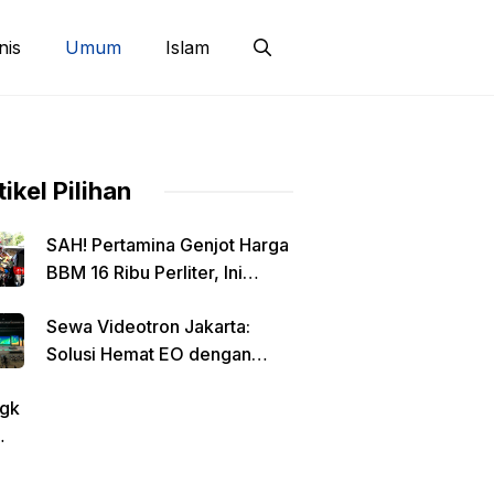
nis
Umum
Islam
tikel Pilihan
SAH! Pertamina Genjot Harga
BBM 16 Ribu Perliter, Ini
Detailnya
Sewa Videotron Jakarta:
Solusi Hemat EO dengan
Harga Transparan per Meter
gk
tin