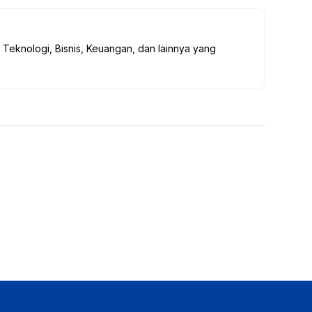
ar
e
, Teknologi, Bisnis, Keuangan, dan lainnya yang