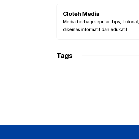
c
at
p
itt
e
e
s
y
er
gr
Cloteh Media
Media berbagi seputar Tips, Tutorial
b
A
Li
a
dikemas informatif dan edukatif
o
p
n
m
o
p
k
k
Tags