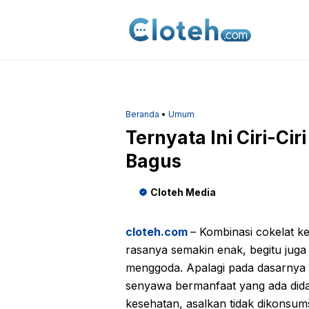
Langsung
ke
isi
Beranda
•
Umum
Ternyata Ini Ciri-Cir
Bagus
Cloteh Media
cloteh.com
– Kombinasi cokelat 
rasanya semakin enak, begitu juga
menggoda. Apalagi pada dasarnya
senyawa bermanfaat yang ada dida
kesehatan, asalkan tidak dikonsumsi