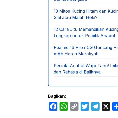
13 Mitos Kucing Hitam dan Kuci
Sial atau Malah Hoki?
12 Cara Jitu Memandikan Kuci
Lengkap untuk Pemilik Anabul
Realme 16 Pro+ 5G Guncang Pa
mAh Harga Merakyat!
Pecinta Anabul Wajib Tahu! Ini
dan Rahasia di Baliknya
Bagikan:
F
W
C
T
T
X
a
h
o
w
el