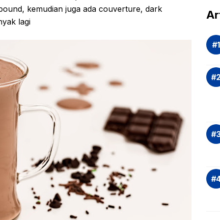
ompound, kemudian juga ada couverture, dark
dal
Ar
nyak lagi
Eva
si
Ris
Inv
asi
Rek
dan
Ap
Saj