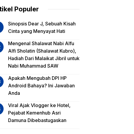
am
tikel Populer
lua
Sinopsis Dear J, Sebuah Kisah
iko
Cinta yang Menyayat Hati
est
Mengenal Shalawat Nabi Alfu
Alfi Sholatin (Shalawat Kubro),
sa
Hadiah Dari Malaikat Jibril untuk
a,
Nabi Muhammad SAW
a
a?
Apakah Mengubah DPI HP
Android Bahaya? Ini Jawaban
Anda
Viral Ajak Vlogger ke Hotel,
Pejabat Kemenhub Asri
Damuna Dibebastugaskan