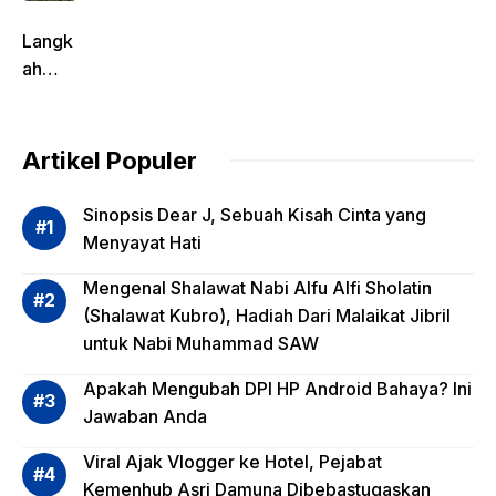
Langk
ah
Pentin
g
dalam
Artikel Populer
Evalua
si
Sinopsis Dear J, Sebuah Kisah Cinta yang
Risiko
Menyayat Hati
Invest
Mengenal Shalawat Nabi Alfu Alfi Sholatin
asi
(Shalawat Kubro), Hadiah Dari Malaikat Jibril
Reksa
untuk Nabi Muhammad SAW
dana,
Apa
Apakah Mengubah DPI HP Android Bahaya? Ini
Saja?
Jawaban Anda
Viral Ajak Vlogger ke Hotel, Pejabat
Kemenhub Asri Damuna Dibebastugaskan