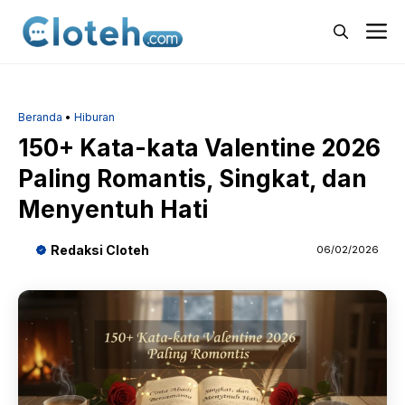
Langsung
M
ke
isi
Beranda
•
Hiburan
150+ Kata-kata Valentine 2026
Paling Romantis, Singkat, dan
Menyentuh Hati
Redaksi Cloteh
06/02/2026