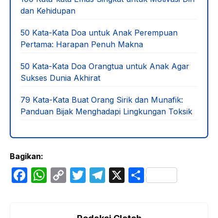
dan Kehidupan
50 Kata-Kata Doa untuk Anak Perempuan
Pertama: Harapan Penuh Makna
50 Kata-Kata Doa Orangtua untuk Anak Agar
Sukses Dunia Akhirat
79 Kata-Kata Buat Orang Sirik dan Munafik:
Panduan Bijak Menghadapi Lingkungan Toksik
Bagikan:
F
W
C
T
T
X
S
a
h
o
w
el
h
c
at
p
itt
e
ar