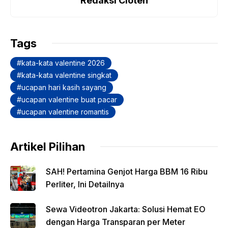
e
s
y
er
gr
e
Redaksi Cloteh
b
A
Li
a
o
p
n
m
Tags
o
p
k
kata-kata valentine 2026
k
kata-kata valentine singkat
ucapan hari kasih sayang
ucapan valentine buat pacar
ucapan valentine romantis
Artikel Pilihan
SAH! Pertamina Genjot Harga BBM 16 Ribu
Perliter, Ini Detailnya
Sewa Videotron Jakarta: Solusi Hemat EO
dengan Harga Transparan per Meter