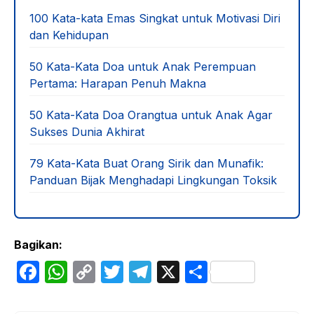
100 Kata-kata Emas Singkat untuk Motivasi Diri
dan Kehidupan
50 Kata-Kata Doa untuk Anak Perempuan
Pertama: Harapan Penuh Makna
50 Kata-Kata Doa Orangtua untuk Anak Agar
Sukses Dunia Akhirat
79 Kata-Kata Buat Orang Sirik dan Munafik:
Panduan Bijak Menghadapi Lingkungan Toksik
Bagikan:
F
W
C
T
T
X
S
a
h
o
w
el
h