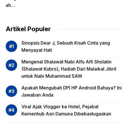
ah
Pentin
g
dalam
Artikel Populer
Evalua
si
Sinopsis Dear J, Sebuah Kisah Cinta yang
Risiko
Menyayat Hati
Invest
Mengenal Shalawat Nabi Alfu Alfi Sholatin
asi
(Shalawat Kubro), Hadiah Dari Malaikat Jibril
Reksa
untuk Nabi Muhammad SAW
dana,
Apa
Apakah Mengubah DPI HP Android Bahaya? Ini
Saja?
Jawaban Anda
Viral Ajak Vlogger ke Hotel, Pejabat
Kemenhub Asri Damuna Dibebastugaskan