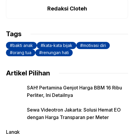
c
at
p
itt
e
ar
e
s
y
er
gr
e
Redaksi Cloteh
b
A
Li
a
o
p
n
m
Tags
o
p
k
bakti anak
kata-kata bijak
motivasi diri
k
orang tua
renungan hati
Artikel Pilihan
SAH! Pertamina Genjot Harga BBM 16 Ribu
Perliter, Ini Detailnya
Sewa Videotron Jakarta: Solusi Hemat EO
dengan Harga Transparan per Meter
Langk