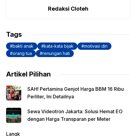
c
at
p
itt
e
ar
e
s
y
er
gr
e
Redaksi Cloteh
b
A
Li
a
o
p
n
m
Tags
o
p
k
bakti anak
kata-kata bijak
motivasi diri
k
orang tua
renungan hati
Artikel Pilihan
SAH! Pertamina Genjot Harga BBM 16 Ribu
Perliter, Ini Detailnya
Sewa Videotron Jakarta: Solusi Hemat EO
dengan Harga Transparan per Meter
Langk