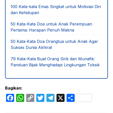
100 Kata-kata Emas Singkat untuk Motivasi Diri
dan Kehidupan
50 Kata-Kata Doa untuk Anak Perempuan
Pertama: Harapan Penuh Makna
50 Kata-Kata Doa Orangtua untuk Anak Agar
Sukses Dunia Akhirat
79 Kata-Kata Buat Orang Sirik dan Munafik:
Panduan Bijak Menghadapi Lingkungan Toksik
Bagikan:
F
W
C
T
T
X
S
a
h
o
w
el
h