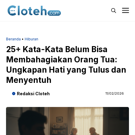
Langsung
M
ke
isi
Beranda
•
Hiburan
25+ Kata-Kata Belum Bisa
Membahagiakan Orang Tua:
Ungkapan Hati yang Tulus dan
Menyentuh
Redaksi Cloteh
11/02/2026