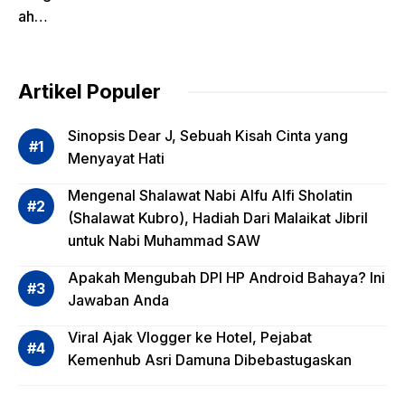
ah
Pentin
g
dalam
Artikel Populer
Evalua
si
Sinopsis Dear J, Sebuah Kisah Cinta yang
Risiko
Menyayat Hati
Invest
Mengenal Shalawat Nabi Alfu Alfi Sholatin
asi
(Shalawat Kubro), Hadiah Dari Malaikat Jibril
Reksa
untuk Nabi Muhammad SAW
dana,
Apa
Apakah Mengubah DPI HP Android Bahaya? Ini
Saja?
Jawaban Anda
Viral Ajak Vlogger ke Hotel, Pejabat
Kemenhub Asri Damuna Dibebastugaskan