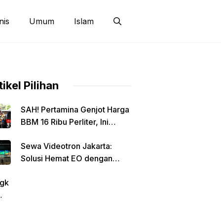
nis
Umum
Islam
tikel Pilihan
SAH! Pertamina Genjot Harga
BBM 16 Ribu Perliter, Ini
Detailnya
Sewa Videotron Jakarta:
Solusi Hemat EO dengan
Harga Transparan per Meter
gk
tin