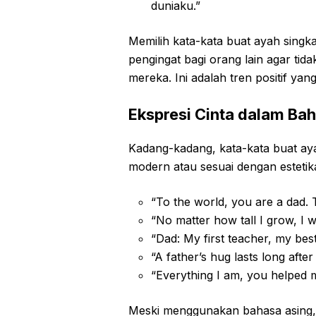
duniaku.”
Memilih kata-kata buat ayah singka
pengingat bagi orang lain agar ti
mereka. Ini adalah tren positif yan
Ekspresi Cinta dalam Bah
Kadang-kadang, kata-kata buat aya
modern atau sesuai dengan estetika
“To the world, you are a dad. 
“No matter how tall I grow, I w
“Dad: My first teacher, my best
“A father’s hug lasts long after 
“Everything I am, you helped m
Meski menggunakan bahasa asing, e