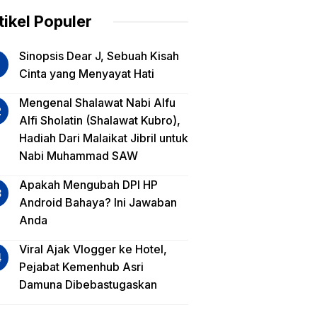
am
tikel Populer
lua
Sinopsis Dear J, Sebuah Kisah
iko
Cinta yang Menyayat Hati
est
Mengenal Shalawat Nabi Alfu
Alfi Sholatin (Shalawat Kubro),
sa
Hadiah Dari Malaikat Jibril untuk
a,
Nabi Muhammad SAW
a
a?
Apakah Mengubah DPI HP
Android Bahaya? Ini Jawaban
Anda
Viral Ajak Vlogger ke Hotel,
Pejabat Kemenhub Asri
Damuna Dibebastugaskan