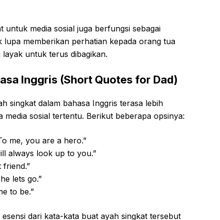
t untuk media sosial juga berfungsi sebagai
dak lupa memberikan perhatian kepada orang tua
g layak untuk terus dibagikan.
asa Inggris (Short Quotes for Dad)
h singkat dalam bahasa Inggris terasa lebih
 media sosial tertentu. Berikut beberapa opsinya:
To me, you are a hero.”
ill always look up to you.”
 friend.”
he lets go.”
e to be.”
sensi dari kata-kata buat ayah singkat tersebut