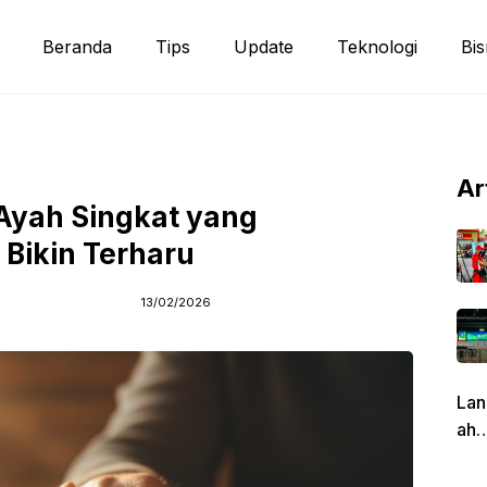
Beranda
Tips
Update
Teknologi
Bis
Ar
Ayah Singkat yang
Bikin Terharu
13/02/2026
Lan
ah
Pen
g