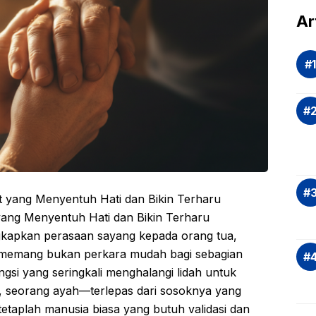
dal
Ar
Eva
si
Ris
Inv
asi
Rek
dan
Ap
Saj
yang Menyentuh Hati dan Bikin Terharu
apkan perasaan sayang kepada orang tua,
 memang bukan perkara mudah bagi sebagian
gsi yang seringkali menghalangi lidah untuk
, seorang ayah—terlepas dari sosoknya yang
tetaplah manusia biasa yang butuh validasi dan