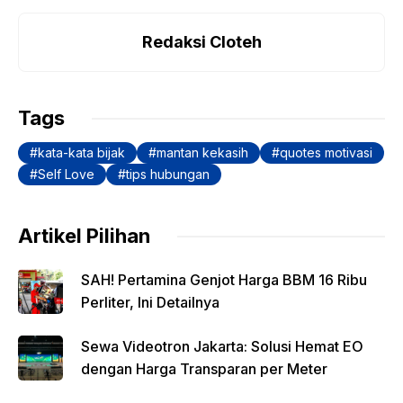
c
at
p
itt
e
ar
e
s
y
er
gr
e
Redaksi Cloteh
b
A
Li
a
o
p
n
m
Tags
o
p
k
kata-kata bijak
mantan kekasih
quotes motivasi
k
Self Love
tips hubungan
Artikel Pilihan
SAH! Pertamina Genjot Harga BBM 16 Ribu
Perliter, Ini Detailnya
Sewa Videotron Jakarta: Solusi Hemat EO
dengan Harga Transparan per Meter