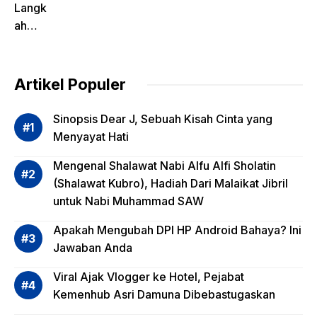
Langk
ah
Pentin
g
dalam
Artikel Populer
Evalua
si
Sinopsis Dear J, Sebuah Kisah Cinta yang
Risiko
Menyayat Hati
Invest
Mengenal Shalawat Nabi Alfu Alfi Sholatin
asi
(Shalawat Kubro), Hadiah Dari Malaikat Jibril
Reksa
untuk Nabi Muhammad SAW
dana,
Apa
Apakah Mengubah DPI HP Android Bahaya? Ini
Saja?
Jawaban Anda
Viral Ajak Vlogger ke Hotel, Pejabat
Kemenhub Asri Damuna Dibebastugaskan