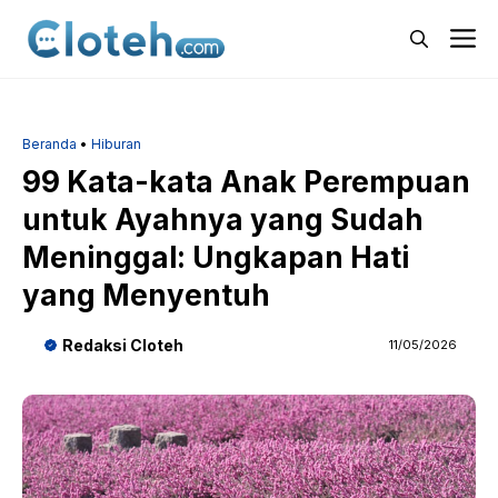
Langsung
M
ke
isi
Beranda
•
Hiburan
99 Kata-kata Anak Perempuan
untuk Ayahnya yang Sudah
Meninggal: Ungkapan Hati
yang Menyentuh
Redaksi Cloteh
11/05/2026