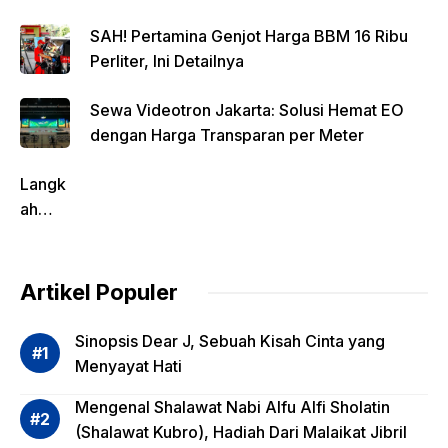
SAH! Pertamina Genjot Harga BBM 16 Ribu
Perliter, Ini Detailnya
Sewa Videotron Jakarta: Solusi Hemat EO
dengan Harga Transparan per Meter
Langk
ah
Pentin
g
dalam
Artikel Populer
Evalua
si
Sinopsis Dear J, Sebuah Kisah Cinta yang
Risiko
Menyayat Hati
Invest
Mengenal Shalawat Nabi Alfu Alfi Sholatin
asi
(Shalawat Kubro), Hadiah Dari Malaikat Jibril
Reksa