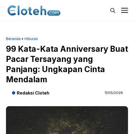
Langsung
M
ke
isi
Beranda
•
Hiburan
99 Kata-Kata Anniversary Buat
Pacar Tersayang yang
Panjang: Ungkapan Cinta
Mendalam
Redaksi Cloteh
11/05/2026