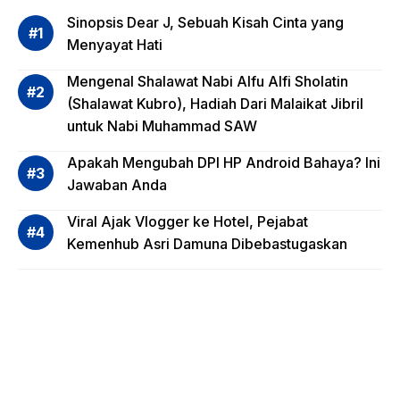
si
Sinopsis Dear J, Sebuah Kisah Cinta yang
Risiko
Menyayat Hati
Invest
Mengenal Shalawat Nabi Alfu Alfi Sholatin
asi
(Shalawat Kubro), Hadiah Dari Malaikat Jibril
Reksa
untuk Nabi Muhammad SAW
dana,
Apa
Apakah Mengubah DPI HP Android Bahaya? Ini
Saja?
Jawaban Anda
Viral Ajak Vlogger ke Hotel, Pejabat
Kemenhub Asri Damuna Dibebastugaskan