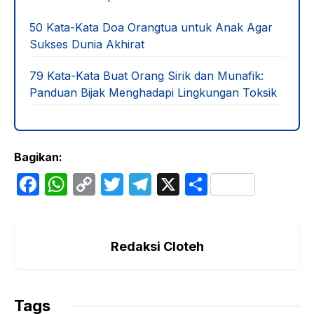
50 Kata-Kata Doa Orangtua untuk Anak Agar
Sukses Dunia Akhirat
79 Kata-Kata Buat Orang Sirik dan Munafik:
Panduan Bijak Menghadapi Lingkungan Toksik
Bagikan:
F
W
C
T
T
X
S
a
h
o
w
el
h
c
at
p
itt
e
ar
e
s
y
er
gr
e
Redaksi Cloteh
b
A
Li
a
o
p
n
m
Tags