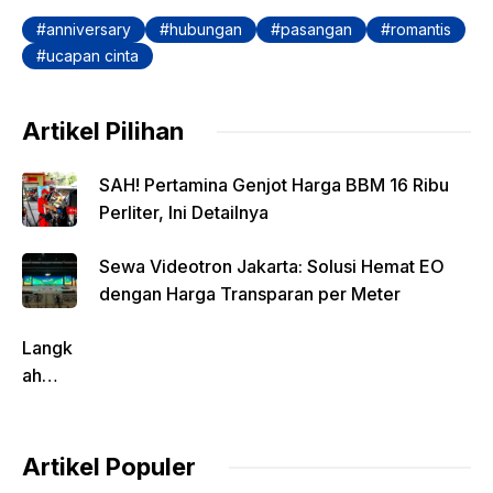
o
p
k
anniversary
hubungan
pasangan
romantis
k
ucapan cinta
Artikel Pilihan
SAH! Pertamina Genjot Harga BBM 16 Ribu
Perliter, Ini Detailnya
Sewa Videotron Jakarta: Solusi Hemat EO
dengan Harga Transparan per Meter
Langk
ah
Pentin
g
dalam
Artikel Populer
Evalua