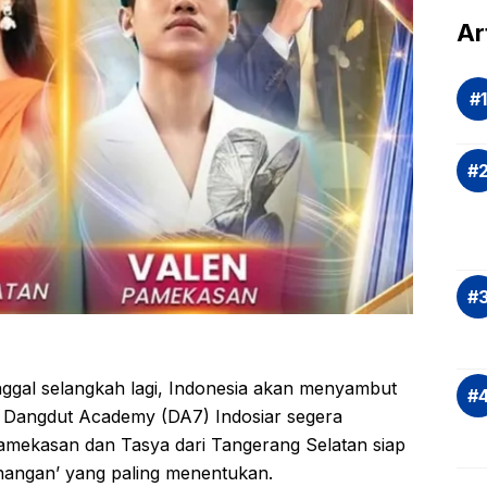
dal
Ar
Eva
si
Ris
Inv
asi
Rek
dan
Ap
Saj
ggal selangkah lagi, Indonesia akan menyambut
g Dangdut Academy (DA7) Indosiar segera
Pamekasan dan Tasya dari Tangerang Selatan siap
nangan’ yang paling menentukan.