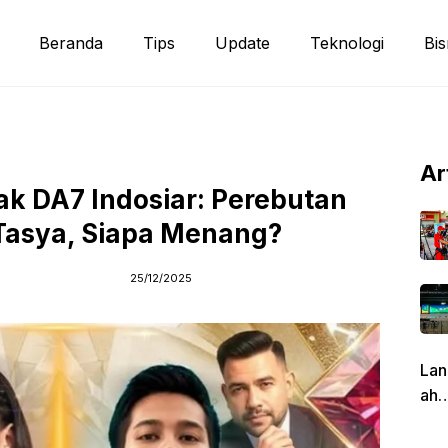
Beranda
Tips
Update
Teknologi
Bis
Ar
k DA7 Indosiar: Perebutan
Tasya, Siapa Menang?
25/12/2025
Lan
ah
Pen
g