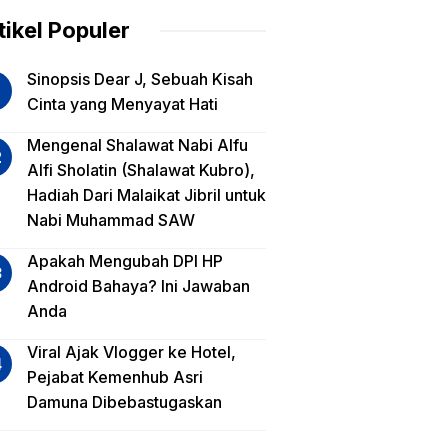
am
tikel Populer
lua
Sinopsis Dear J, Sebuah Kisah
iko
Cinta yang Menyayat Hati
est
Mengenal Shalawat Nabi Alfu
Alfi Sholatin (Shalawat Kubro),
sa
Hadiah Dari Malaikat Jibril untuk
a,
Nabi Muhammad SAW
a
a?
Apakah Mengubah DPI HP
Android Bahaya? Ini Jawaban
Anda
Viral Ajak Vlogger ke Hotel,
Pejabat Kemenhub Asri
Damuna Dibebastugaskan