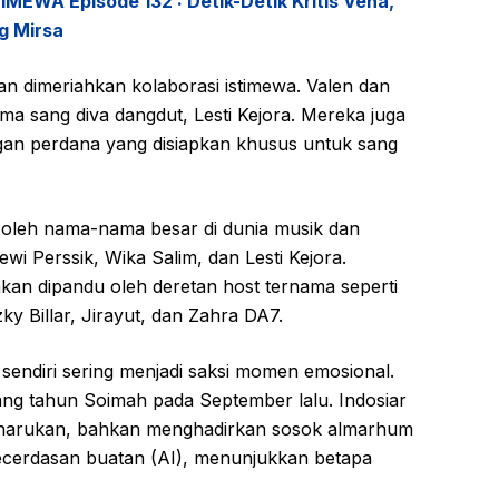
MEWA Episode 132 : Detik-Detik Kritis Vena,
g Mirsa
 dimeriahkan kolaborasi istimewa. Valen dan
a sang diva dangdut, Lesti Kejora. Mereka juga
n perdana yang disiapkan khusus untuk sang
si oleh nama-nama besar di dunia musik dan
i Perssik, Wika Salim, dan Lesti Kejora.
kan dipandu oleh deretan host ternama seperti
ky Billar, Jirayut, dan Zahra DA7.
sendiri sering menjadi saksi momen emosional.
ang tahun Soimah pada September lalu. Indosiar
harukan, bahkan menghadirkan sosok almarhum
kecerdasan buatan (AI), menunjukkan betapa