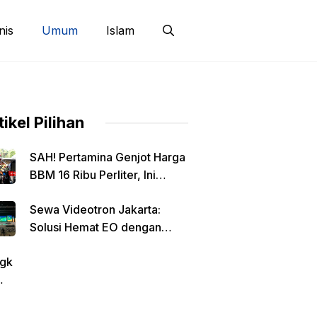
nis
Umum
Islam
tikel Pilihan
SAH! Pertamina Genjot Harga
BBM 16 Ribu Perliter, Ini
Detailnya
Sewa Videotron Jakarta:
Solusi Hemat EO dengan
Harga Transparan per Meter
gk
tin