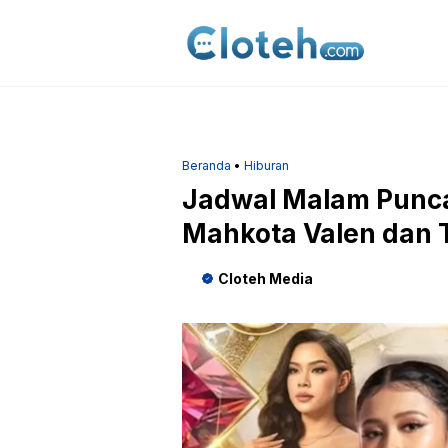
Langsung
ke
isi
Beranda
•
Hiburan
Jadwal Malam Punca
Mahkota Valen dan 
Cloteh Media