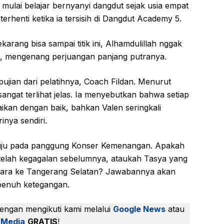
ulai belajar bernyanyi dangdut sejak usia empat
erhenti ketika ia tersisih di Dangdut Academy 5.
karang bisa sampai titik ini, Alhamdulillah nggak
, mengenang perjuangan panjang putranya.
jian dari pelatihnya, Coach Fildan. Menurut
sangat terlihat jelas. Ia menyebutkan bahwa setiap
saikan dengan baik, bahkan Valen seringkali
inya sendiri.
rtuju pada panggung Konser Kemenangan. Apakah
telah kegagalan sebelumnya, ataukah Tasya yang
ara ke Tangerang Selatan? Jawabannya akan
penuh ketegangan.
dengan mengikuti kami melalui
Google News
atau
 Media
GRATIS
!